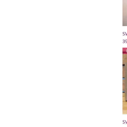
S
C
39
S