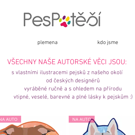
plemena
kdo jsme
VŠECHNY NAŠE AUTORSKÉ VĚCI JSOU:
s vlastními ilustracemi pejsků z našeho okolí
od českých designérů
vyráběné ručně a s ohledem na přírodu
vtipné, veselé, barevné a plné lásky k pejskům :)
NA AUTO
NA AUTO