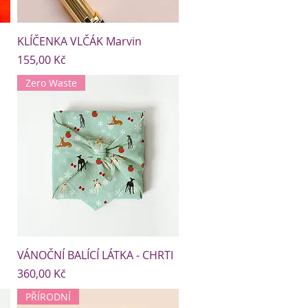
KLÍČENKA VLČÁK Marvin
Cena
155,00 Kč
Zero Waste
VÁNOČNÍ BALÍCÍ LÁTKA - CHRTI
Cena
360,00 Kč
PŘÍRODNÍ