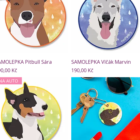
AMOLEPKA Pitbull Sára
SAMOLEPKA Vlčák Marvin
ena
Cena
0,00 Kč
190,00 Kč
NA AUTO