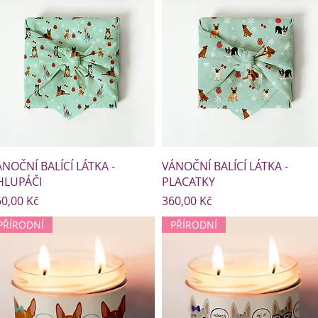
NOČNÍ BALÍCÍ LÁTKA -
VÁNOČNÍ BALÍCÍ LÁTKA -
HLUPÁČI
PLACATKY
ena
Cena
0,00 Kč
360,00 Kč
PŘÍRODNÍ
PŘÍRODNÍ