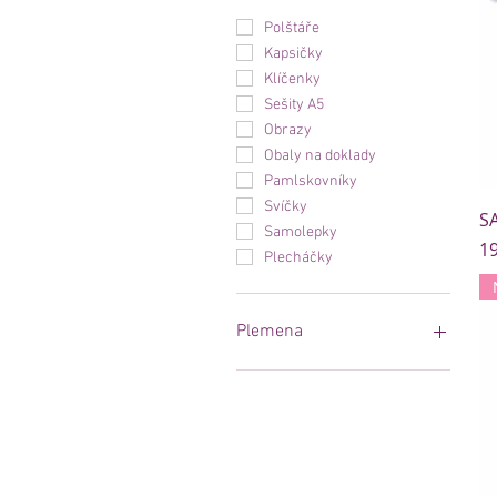
Polštáře
Kapsičky
Klíčenky
Sešity A5
Obrazy
Obaly na doklady
Pamlskovníky
Svíčky
S
Samolepky
C
19
Plecháčky
Plemena
Vizsla
Westík
Faraon
Výmar
Shiba