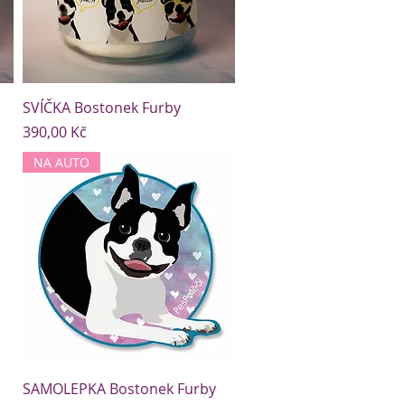
SVÍČKA Bostonek Furby
Cena
390,00 Kč
NA AUTO
SAMOLEPKA Bostonek Furby