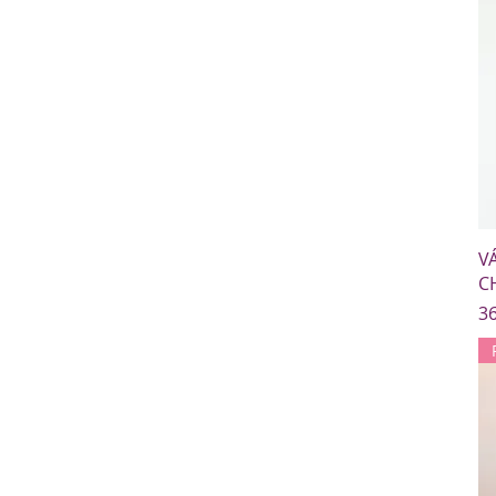
VÁ
C
C
36