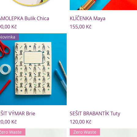
AMOLEPKA Bulík Chica
KLÍČENKA Maya
ena
Cena
0,00 Kč
155,00 Kč
Novinka
ŠIT VÝMAR Brie
SEŠIT BRABANTÍK Tuty
ena
Cena
0,00 Kč
120,00 Kč
Zero Waste
Zero Waste