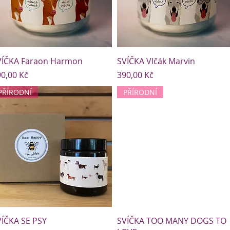
VÍČKA Faraon Harmon
SVÍČKA Vlčák Marvin
ena
Cena
0,00 Kč
390,00 Kč
PŘÍRODNÍ
PŘÍRODNÍ
VÍČKA SE PSY
SVÍČKA TOO MANY DOGS TO