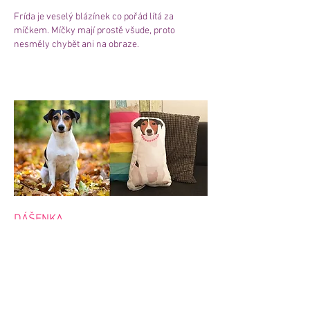
Frída je veselý blázínek co pořád lítá za
míčkem. Míčky mají prostě všude, proto
nesměly chybět ani na obraze.
DÁŠENKA
Panička Nicole si přála originální dárek pod
stromeček. Není to krasavice? :)
Dle přání jsme paničce vyrobili náš polštář a
klíčenku a kdo ví co všechno ještě bude
následovat.