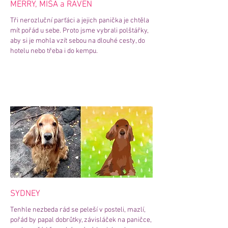
MERRY, MÍŠA a RAVEN
Tři nerozluční parťáci a jejich panička je chtěla
mít pořád u sebe. Proto jsme vybrali polštářky,
aby si je mohla vzít sebou na dlouhé cesty, do
hotelu nebo třeba i do kempu.
SYDNEY
Tenhle nezbeda rád se peleší v posteli, mazlí,
pořád by papal dobrůtky, závisláček na paničce,