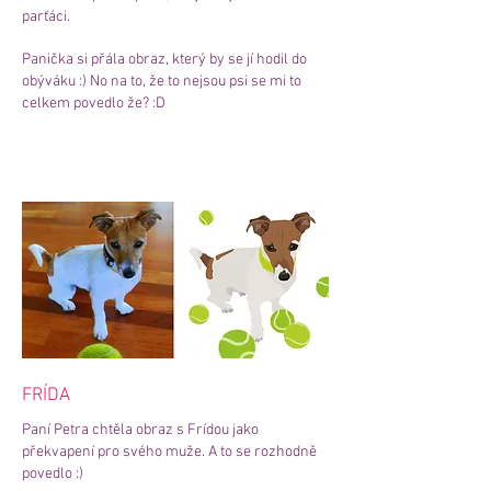
parťáci.
Panička si přála obraz, který by se jí hodil do
obýváku :) No na to, že to nejsou psi se mi to
celkem povedlo že? :D
FRÍDA
Paní Petra chtěla obraz s Frídou jako
překvapení pro svého muže. A to se rozhodně
povedlo :)