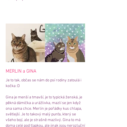
MERLIN a GINA
Je to tak, občas se nám do psí rodiny zatoulá i
kočka :D
Gina je menší a tmavší, je to typická ženská, je
pěkná dámička a urážlivka, mazlí se jen když
ona sama chce. Merlin je pořádky kus chlapa,
světlejší. Je to takový malý punťa, který se
všeho bojí, ale je strašně mazlivý. Gina to má
doma celé pod tlapkou, ale jinak jsou nerozluční