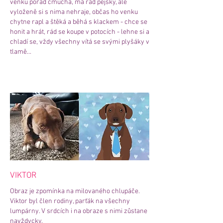
venku pořád čmuchá, má rád pejsky, ale
vyloženě si s nima nehraje, občas ho venku
chytne rapl a štěká a běhá s klackem - chce se
honit a hrát, rád se koupe v potocích - lehne si a
chladí se, vždy všechny vítá se svými plyšáky v
tlamě...
VIKTOR
Obraz je zpomínka na milovaného chlupáče.
Viktor byl člen rodiny, parťák na všechny
lumpárny. V srdcích i na obraze s nimi zůstane
navždycky.