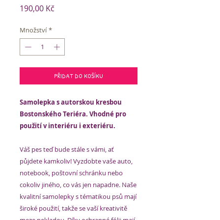
Cena
190,00 Kč
Množství
*
PŘIDAT DO KOŠÍKU
Samolepka s autorskou kresbou
Bostonského Teriéra. Vhodné pro
použití v interiéru i exteriéru.
Váš pes teď bude stále s vámi, ať
půjdete kamkoliv! Vyzdobte vaše auto,
notebook, poštovní schránku nebo
cokoliv jiného, co vás jen napadne. Naše
kvalitní samolepky s tématikou psů mají
široké použití, takže se vaší kreativitě