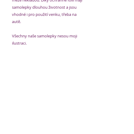
meze nekladou. Díky ochranné fólii mají
samolepky dlouhou životnost a jsou
vhodné i pro použití venku, třeba na
autě.
Všechny naše samolepky nesou moji
ilustraci.
Samolepku vkládáme do tvrdé dárkové
obálky. Teď už jen stačí se rozhodnout,
jestli uděláte radost sobě anebo
někomu, koho máte rádi! Nalepení
samolepky je hračka, ale pro všechny
případy do obálky vkládáme
i jednoduchý návod.
Velikost:
15 cm
Použité materiály:
PVC