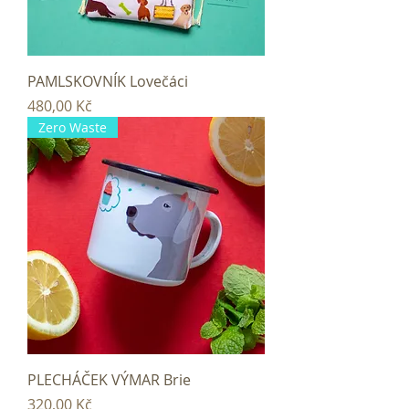
PAMLSKOVNÍK Lovečáci
Cena
480,00 Kč
Zero Waste
PLECHÁČEK VÝMAR Brie
Cena
320,00 Kč