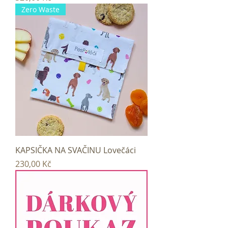
Zero Waste
KAPSIČKA NA SVAČINU Lovečáci
Cena
230,00 Kč