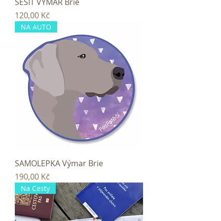
SEŠIT VÝMAR Brie
Cena
120,00 Kč
NA AUTO
SAMOLEPKA Výmar Brie
Cena
190,00 Kč
Na Cesty