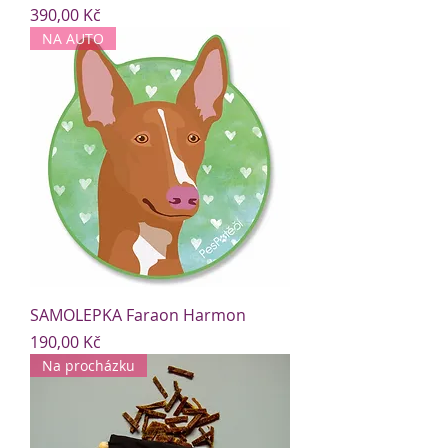
Cena
390,00 Kč
NA AUTO
SAMOLEPKA Faraon Harmon
Cena
190,00 Kč
Na procházku