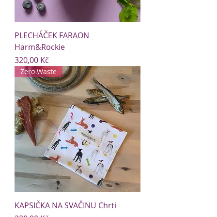
PLECHÁČEK FARAON
Harm&Rockie
Cena
320,00 Kč
Zero Waste
KAPSIČKA NA SVAČINU Chrti