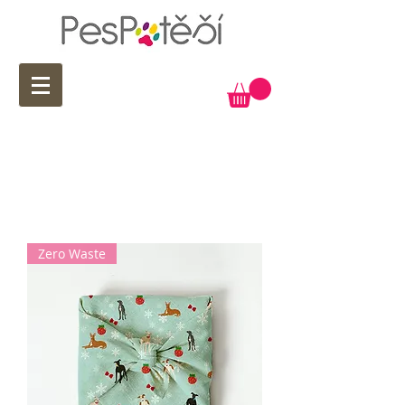
LÍBÍ SE VÁM NĚCO, CO NENÍ SKLADEM?
POŠLETE NÁM DOTAZ, TŘEBA JE TO
ZROVNA NA CESTĚ :)
Zero Waste