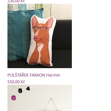
Cena
230,00 Kč
POLŠTÁŘEK FARAON Harmín
Cena
550,00 Kč