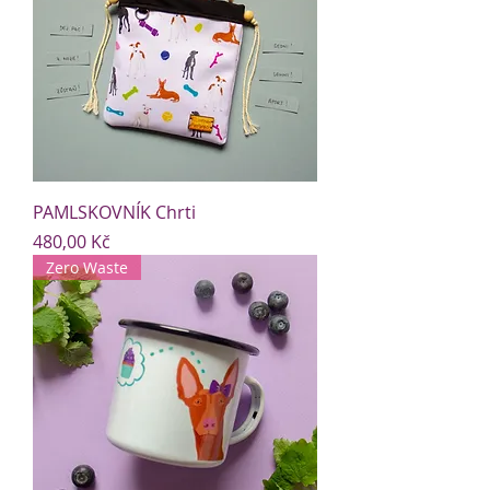
PAMLSKOVNÍK Chrti
Cena
480,00 Kč
Zero Waste