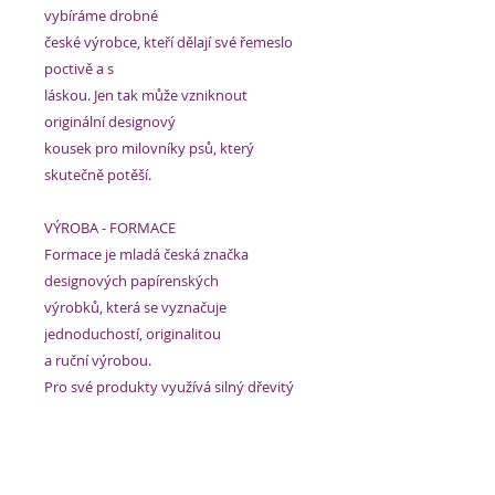
vybíráme drobné
české výrobce, kteří dělají své řemeslo
poctivě a s
láskou. Jen tak může vzniknout
originální designový
kousek pro milovníky psů, který
skutečně potěší.
VÝROBA - FORMACE
Formace je mladá česká značka
designových papírenských
výrobků, která se vyznačuje
jednoduchostí, originalitou
a ruční výrobou.
Pro své produkty využívá silný dřevitý
papír, který
je vhodný na malování a kreslení v
podstatě čímkoliv.
Kvalitní papír je v barevnosti chamois,