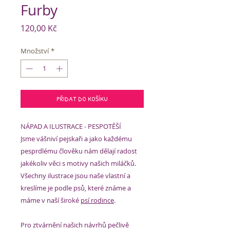
Furby
Cena
120,00 Kč
Množství
*
PŘIDAT DO KOŠÍKU
NÁPAD A ILUSTRACE - PESPOTĚŠÍ
Jsme vášniví pejskaři a jako každému
pesprdlému člověku nám dělají radost
jakékoliv věci s motivy našich miláčků.
Všechny ilustrace jsou naše vlastní a
kreslíme je podle psů, které známe a
máme v naší široké
psí rodince
.
Pro ztvárnění našich návrhů pečlivě