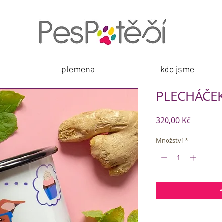
plemena
kdo jsme
PLECHÁČEK
Cena
320,00 Kč
Množství
*
P