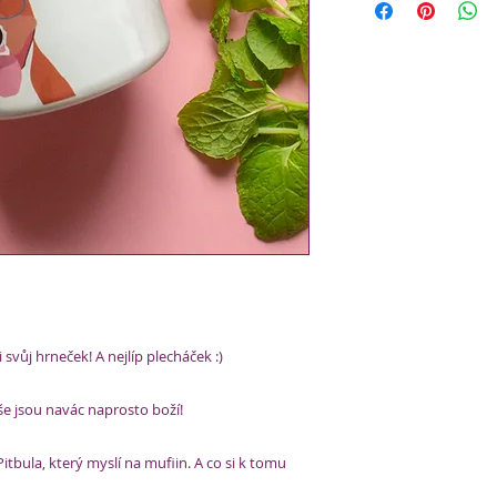
 svůj hrneček! A nejlíp plecháček :)
še jsou navác naprosto boží!
itbula, který myslí na mufiin. A co si k tomu