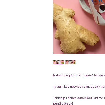
Nebaví vás pít punč z plastu? Noste si
Ty asi nikdy nevyjdou z módy a ty na
Tenhle je zdoben autorskou ilustrací P
punči dáte vy?