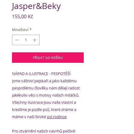
Jasper&Beky
Cena
155,00 Kč
Množství
*
PŘIDAT DO KOŠÍKU
NÁPAD A ILUSTRACE - PESPOTĚŠÍ
Jsme vášniví pejskaři a jako každému
pesprdlému člověku nám dělají radost
jakékoliv věci s motivy našich miláčků.
Všechny ilustrace jsou naše vlastní a
kreslíme je podle psů, které známe a
máme v naší široké
psí rodince
.
Pro ztvárnění našich návrhů pečlivě