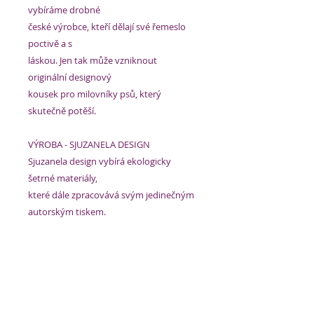
vybíráme drobné
české výrobce, kteří dělají své řemeslo
poctivě a s
láskou. Jen tak může vzniknout
originální designový
kousek pro milovníky psů, který
skutečně potěší.
VÝROBA - SJUZANELA DESIGN
Sjuzanela design vybírá ekologicky
šetrné materiály,
které dále zpracovává svým jedinečným
autorským tiskem.
Konečná úprava všech designových
kousků je pečlivá
ruční práce, ve které nechybí kus srdce.
Značka Sjuzanela design miluje barvy a
je přesvědčená,
že díky nim je život o něco veselejší.