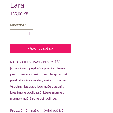
Lara
Cena
155,00 Kč
Množství
*
PŘIDAT DO KOŠÍKU
NÁPAD A ILUSTRACE - PESPOTĚŠÍ
Jsme vášniví pejskaři a jako každému
pesprdlému člověku nám dělají radost
jakékoliv věci s motivy našich miláčků.
Všechny ilustrace jsou naše vlastní a
kreslíme je podle psů, které známe a
máme v naší široké
psí rodince
.
Pro ztvárnění našich návrhů pečlivě