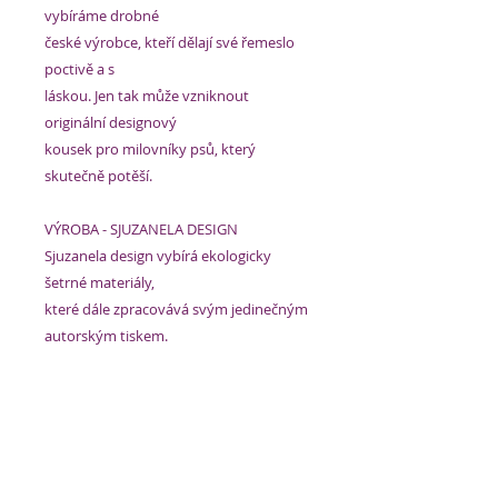
vybíráme drobné
české výrobce, kteří dělají své řemeslo
poctivě a s
láskou. Jen tak může vzniknout
originální designový
kousek pro milovníky psů, který
skutečně potěší.
VÝROBA - SJUZANELA DESIGN
Sjuzanela design vybírá ekologicky
šetrné materiály,
které dále zpracovává svým jedinečným
autorským tiskem.
Konečná úprava všech designových
kousků je pečlivá
ruční práce, ve které nechybí kus srdce.
Značka Sjuzanela design miluje barvy a
je přesvědčená,
že díky nim je život o něco veselejší.