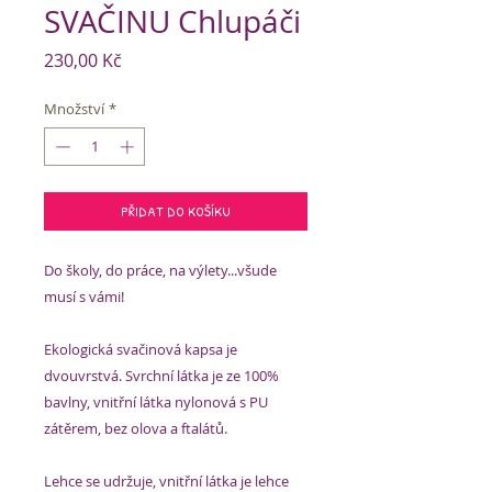
SVAČINU Chlupáči
Cena
230,00 Kč
Množství
*
PŘIDAT DO KOŠÍKU
Do školy, do práce, na výlety...všude
musí s vámi!
Ekologická svačinová kapsa je
dvouvrstvá. Svrchní látka je ze 100%
bavlny, vnitřní látka nylonová s PU
zátěrem, bez olova a ftalátů.
Lehce se udržuje, vnitřní látka je lehce