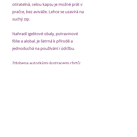
otíratelná, celou kapsu je možné prát v
pračce, bez aviváže. Lehce se uzavírá na
suchý zip.
Nahradí igelitové obaly, potravinové
fólie a alobal. Je šetrná k přírodě a
jednoduchá na používání i údržbu.
Zdobena autorkými ilustracemi chrtů:
Kolie, Sheltie, Vlčák, Shiba
Každá kapsička je originál, střižený z
jiného kusu látky. Na přední straně tedy
může být
pokaždé jiné složení pejsků
.
Pokud vám jde o jednoho určitého,
prosím napište nám to do poznámky,
budeme se snažit vám vyhovět :)
Velikost: 15x15 cm