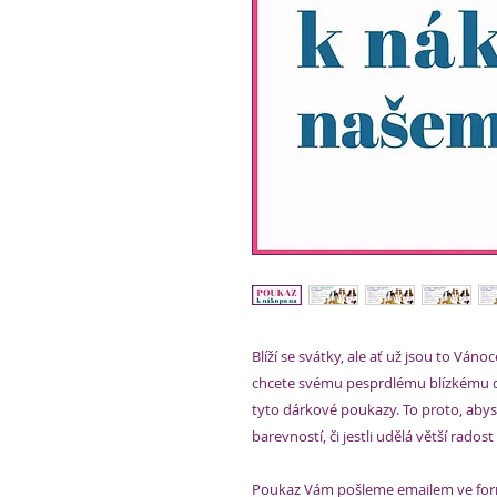
Blíží se svátky, ale ať už jsou to Vánoc
chcete svému pesprdlému blízkému da
tyto dárkové poukazy. To proto, abyste
barevností, či jestli udělá větší rados
Poukaz Vám pošleme emailem ve form