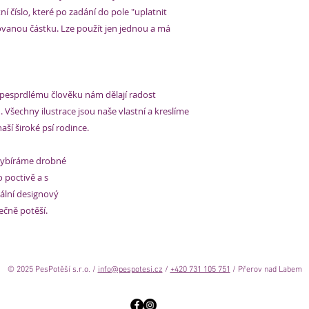
 číslo, které po zadání do pole "uplatnit
vanou částku. Lze použít jen jednou a má
 pesprdlému člověku nám dělají radost
. Všechny ilustrace jsou naše vlastní a kreslíme
ší široké psí rodince.
 vybíráme drobné
o poctivě a s
nální designový
ečně potěší.
© 2025 PesPotěší s.r.o. /
info@pespotesi.cz
/
+420 731 105 751
/ Přerov nad Labem