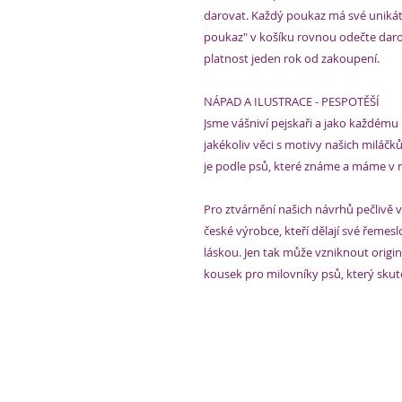
darovat. Každý poukaz má své unikátní
poukaz" v košíku rovnou odečte daro
platnost jeden rok od zakoupení.
NÁPAD A ILUSTRACE - PESPOTĚŠÍ
Jsme vášniví pejskaři a jako každému
jakékoliv věci s motivy našich miláčků
je podle psů, které známe a máme v na
Pro ztvárnění našich návrhů pečlivě
české výrobce, kteří dělají své řemesl
láskou. Jen tak může vzniknout origi
kousek pro milovníky psů, který skut