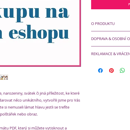
P
O PRODUKTU
Digitální produkt, p
DOPRAVA & OSOBNÍ 
Formát PDF, který lz
Zadání kódu v košík
Jedná se o digitální
částku.
REKLAMACE & VRÁCEN
objednávce.
Lze použít jen jedn
Není třeba pro něj 
Prosím, pozorně si 
Platnost jeden rok 
:).
podmínky
,
reklamač
Peníze zpět nevrací
odstoupení od smlo
e, narozeniny, svátek či jiná příležitost, ke které
rovat něco unikátního, vytvořili jsme pro Vás
 si nemuseli lámat hlavu jestli se trefíte
t polštářek nebo obraz.
átu PDF, který si můžete vytisknout a